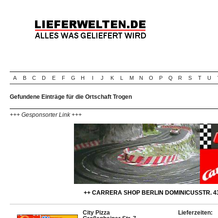
A
B
C
D
E
F
G
H
I
J
K
L
M
N
O
P
Q
R
S
T
U
Gefundene Einträge für die Ortschaft Trogen
+++ Gesponsorter Link +++
++ CARRERA SHOP BERLIN DOMINICUSSTR. 43
City Pizza
Lieferzeiten: