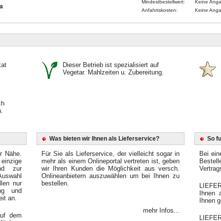
Mindestbestellwert:
Keine Ang
a
Anfahrtskosten:
Keine Ang
kat
Dieser Betrieb ist spezialisiert auf
Vegetar. Mahlzeiten u. Zubereitung.
ch
.
Was bieten wir Ihnen als Lieferservice?
So f
er Nähe.
Für Sie als Lieferservice, der vielleicht sogar in
Bei ein
einzige
mehr als einem Onlineportal vertreten ist, geben
Bestel
end zur
wir Ihren Kunden die Möglichkeit aus versch.
Vertrag
Auswahl
Onlineanbietern auszuwählen um bei Ihnen zu
llen nur
bestellen.
LIEFER
ung und
Ihnen 
it an.
Ihnen g
mehr Infos...
auf dem
LIEFE