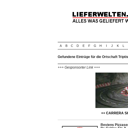
A
B
C
D
E
F
G
H
I
J
K
L
Gefundene Einträge für die Ortschaft Tripti
+++ Gesponsorter Link +++
++ CARRERA SH
Reviens Pizzase