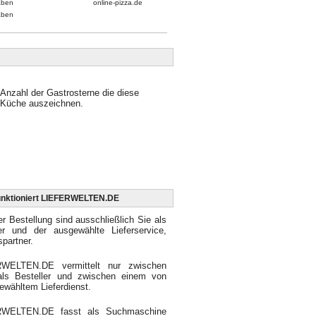
aben
online-pizza.de
aben
Anzahl der Gastrosterne die diese
Küche auszeichnen.
unktioniert LIEFERWELTEN.DE
er Bestellung sind ausschließlich Sie als
ler und der ausgewählte Lieferservice,
spartner.
WELTEN.DE vermittelt nur zwischen
als Besteller und zwischen einem von
ewähltem Lieferdienst.
RWELTEN.DE fasst als Suchmaschine