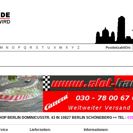
M
N
O
P
Q
R
S
T
U
V
W
X
Y
Z
Postleitzahl/Ort:
s
OP BERLIN DOMINICUSSTR. 43 IN 10827 BERLIN SCHÖNEBERG ++ TEL :
030
rvice
Lieferzeiten:
Informationen: