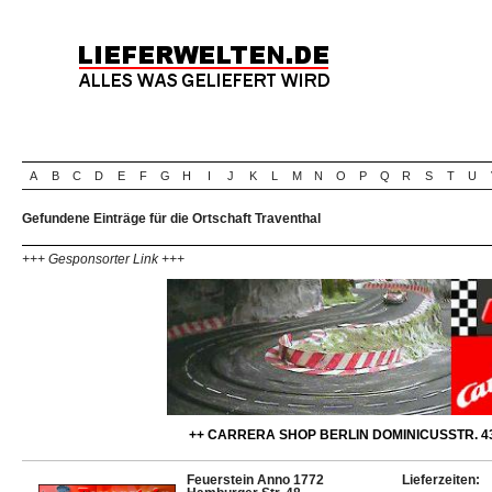
A
B
C
D
E
F
G
H
I
J
K
L
M
N
O
P
Q
R
S
T
U
Gefundene Einträge für die Ortschaft Traventhal
+++ Gesponsorter Link +++
++ CARRERA SHOP BERLIN DOMINICUSSTR. 43
Feuerstein Anno 1772
Lieferzeiten: