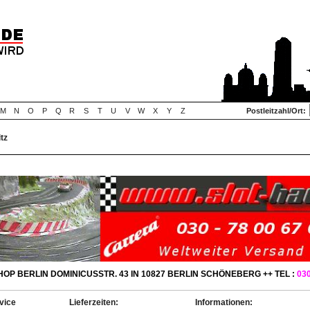
M
N
O
P
Q
R
S
T
U
V
W
X
Y
Z
Postleitzahl/Ort:
tz
OP BERLIN DOMINICUSSTR. 43 IN 10827 BERLIN SCHÖNEBERG ++ TEL :
030
vice
Lieferzeiten:
Informationen: