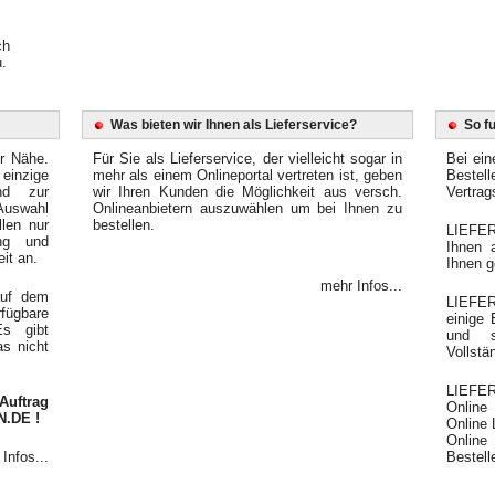
ch
.
Was bieten wir Ihnen als Lieferservice?
So f
er Nähe.
Für Sie als Lieferservice, der vielleicht sogar in
Bei ein
einzige
mehr als einem Onlineportal vertreten ist, geben
Bestel
end zur
wir Ihren Kunden die Möglichkeit aus versch.
Vertrag
Auswahl
Onlineanbietern auszuwählen um bei Ihnen zu
llen nur
bestellen.
LIEFER
ung und
Ihnen 
it an.
Ihnen g
mehr Infos...
auf dem
LIEFE
fügbare
einige
Es gibt
und s
as nicht
Vollstä
LIEFER
Auftrag
Online
N.DE !
Online 
Online 
Infos...
Bestelle