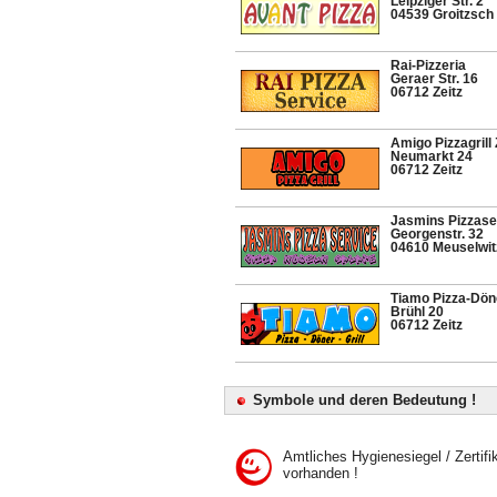
Leipziger Str. 2
04539 Groitzsch
Rai-Pizzeria
Geraer Str. 16
06712 Zeitz
Amigo Pizzagrill 
Neumarkt 24
06712 Zeitz
Jasmins Pizzase
Georgenstr. 32
04610 Meuselwit
Tiamo Pizza-Döne
Brühl 20
06712 Zeitz
Symbole und deren Bedeutung !
Amtliches Hygienesiegel / Zertifi
vorhanden !