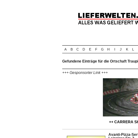
A
B
C
D
E
F
G
H
I
J
K
L
Gefundene Einträge für die Ortschaft Traupi
+++ Gesponsorter Link +++
++ CARRERA SH
Avanti-Pizza-Ser