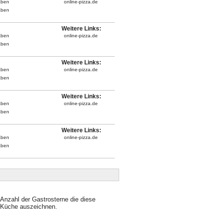
aben
online-pizza.de
aben
Weitere Links:
aben
online-pizza.de
aben
Weitere Links:
aben
online-pizza.de
aben
Weitere Links:
aben
online-pizza.de
aben
Weitere Links:
aben
online-pizza.de
aben
Anzahl der Gastrosterne die diese
Küche auszeichnen.