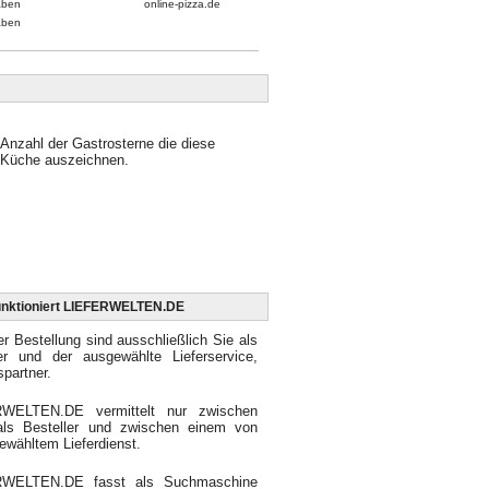
aben
online-pizza.de
aben
Anzahl der Gastrosterne die diese
Küche auszeichnen.
unktioniert LIEFERWELTEN.DE
er Bestellung sind ausschließlich Sie als
ler und der ausgewählte Lieferservice,
spartner.
WELTEN.DE vermittelt nur zwischen
als Besteller und zwischen einem von
ewähltem Lieferdienst.
RWELTEN.DE fasst als Suchmaschine