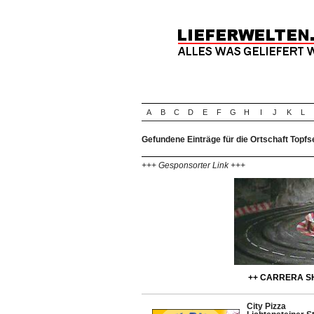
A
B
C
D
E
F
G
H
I
J
K
L
Gefundene Einträge für die Ortschaft Topfs
+++ Gesponsorter Link +++
++ CARRERA SH
City Pizza