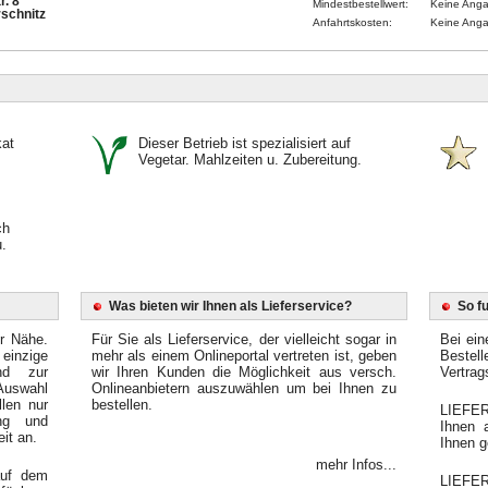
r. 8
Mindestbestellwert:
Keine Ang
schnitz
Anfahrtskosten:
Keine Ang
kat
Dieser Betrieb ist spezialisiert auf
Vegetar. Mahlzeiten u. Zubereitung.
ch
.
Was bieten wir Ihnen als Lieferservice?
So f
er Nähe.
Für Sie als Lieferservice, der vielleicht sogar in
Bei ein
einzige
mehr als einem Onlineportal vertreten ist, geben
Bestel
end zur
wir Ihren Kunden die Möglichkeit aus versch.
Vertrag
Auswahl
Onlineanbietern auszuwählen um bei Ihnen zu
llen nur
bestellen.
LIEFER
ung und
Ihnen 
it an.
Ihnen g
mehr Infos...
auf dem
LIEFE