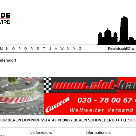
M
N
O
P
Q
R
S
T
U
V
W
X
Y
Z
Postleitzahl/Ort:
eifersdorf
OP BERLIN DOMINICUSSTR. 43 IN 10827 BERLIN SCHÖNEBERG ++ TEL :
030
Lieferzeiten:
Informationen: