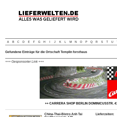
A
B
C
D
E
F
G
H
I
J
K
L
M
N
O
P
Q
R
S
T
U
Gefundene Einträge für die Ortschaft Templin forsthaus
+++ Gesponsorter Link +++
++ CARRERA SHOP BERLIN DOMINICUSSTR. 43
China-Thai-Bistro Anh Tai
Lieferzeiten: