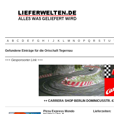
A
B
C
D
E
F
G
H
I
J
K
L
M
N
O
P
Q
R
S
T
U
Gefundene Einträge für die Ortschaft Tegernau
+++ Gesponsorter Link +++
++ CARRERA SHOP BERLIN DOMINICUSSTR. 43
Pizza Express Mondo
Lieferzeiten: