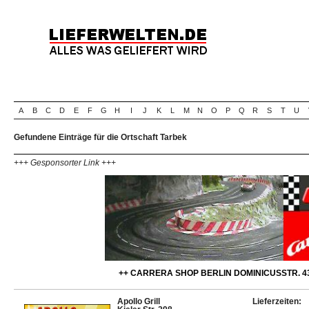
A
B
C
D
E
F
G
H
I
J
K
L
M
N
O
P
Q
R
S
T
U
Gefundene Einträge für die Ortschaft Tarbek
+++ Gesponsorter Link +++
++ CARRERA SHOP BERLIN DOMINICUSSTR. 43
Apollo Grill
Lieferzeiten: