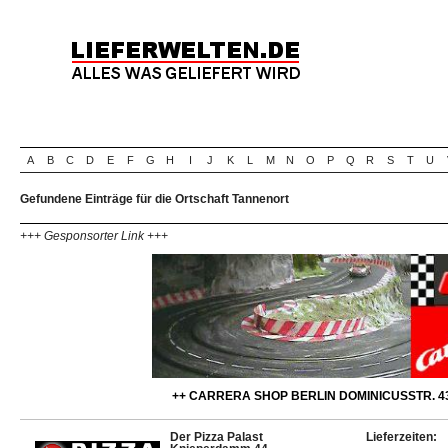
A
B
C
D
E
F
G
H
I
J
K
L
M
N
O
P
Q
R
S
T
U
Gefundene Einträge für die Ortschaft Tannenort
+++ Gesponsorter Link +++
++ CARRERA SHOP BERLIN DOMINICUSSTR. 43
Der Pizza Palast
Lieferzeiten: