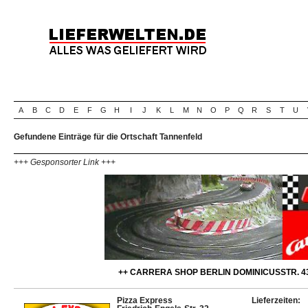
A
B
C
D
E
F
G
H
I
J
K
L
M
N
O
P
Q
R
S
T
U
Gefundene Einträge für die Ortschaft Tannenfeld
+++ Gesponsorter Link +++
++ CARRERA SHOP BERLIN DOMINICUSSTR. 43
Pizza Express
Lieferzeiten: