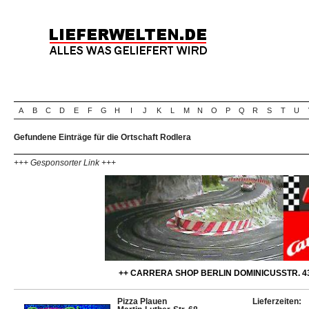
A
B
C
D
E
F
G
H
I
J
K
L
M
N
O
P
Q
R
S
T
U
Gefundene Einträge für die Ortschaft Rodlera
+++ Gesponsorter Link +++
++ CARRERA SHOP BERLIN DOMINICUSSTR. 43
Pizza Plauen
Lieferzeiten: