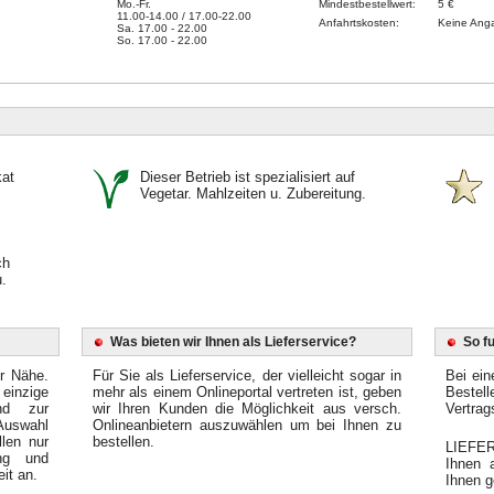
Mo.-Fr.
Mindestbestellwert:
5 €
11.00-14.00 / 17.00-22.00
Anfahrtskosten:
Keine Ang
Sa. 17.00 - 22.00
So. 17.00 - 22.00
kat
Dieser Betrieb ist spezialisiert auf
Vegetar. Mahlzeiten u. Zubereitung.
ch
.
Was bieten wir Ihnen als Lieferservice?
So f
er Nähe.
Für Sie als Lieferservice, der vielleicht sogar in
Bei ein
einzige
mehr als einem Onlineportal vertreten ist, geben
Bestel
end zur
wir Ihren Kunden die Möglichkeit aus versch.
Vertrag
Auswahl
Onlineanbietern auszuwählen um bei Ihnen zu
llen nur
bestellen.
LIEFER
ung und
Ihnen 
it an.
Ihnen g