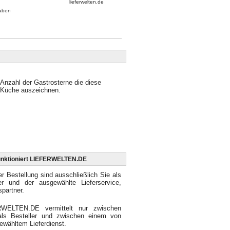
lieferwelten.de
aben
Anzahl der Gastrosterne die diese
Küche auszeichnen.
unktioniert LIEFERWELTEN.DE
er Bestellung sind ausschließlich Sie als
ler und der ausgewählte Lieferservice,
spartner.
WELTEN.DE vermittelt nur zwischen
als Besteller und zwischen einem von
ewähltem Lieferdienst.