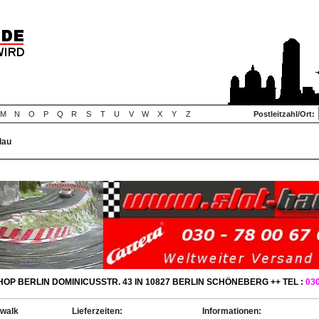
M
N
O
P
Q
R
S
T
U
V
W
X
Y
Z
Postleitzahl/Ort:
lau
OP BERLIN DOMINICUSSTR. 43 IN 10827 BERLIN SCHÖNEBERG ++ TEL :
030
ewalk
Lieferzeiten:
Informationen: