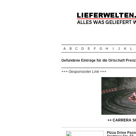
A
B
C
D
E
F
G
H
I
J
K
L
Gefundene Einträge für die Ortschaft Prenz
+++ Gesponsorter Link +++
++ CARRERA SH
Pizza Drive Pas