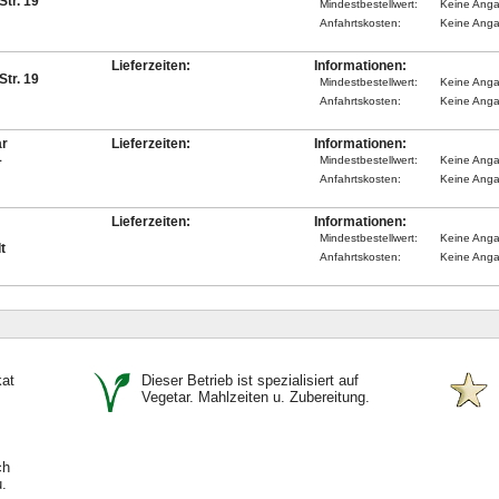
tr. 19
Mindestbestellwert:
Keine Ang
Anfahrtskosten:
Keine Ang
Lieferzeiten:
Informationen:
tr. 19
Mindestbestellwert:
Keine Ang
Anfahrtskosten:
Keine Ang
ar
Lieferzeiten:
Informationen:
1
Mindestbestellwert:
Keine Ang
Anfahrtskosten:
Keine Ang
Lieferzeiten:
Informationen:
Mindestbestellwert:
Keine Ang
t
Anfahrtskosten:
Keine Ang
kat
Dieser Betrieb ist spezialisiert auf
Vegetar. Mahlzeiten u. Zubereitung.
ch
.