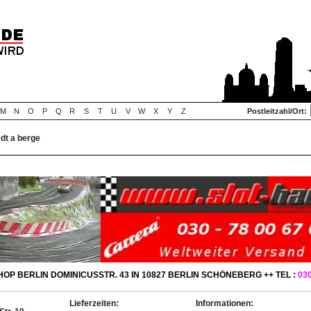
M
N
O
P
Q
R
S
T
U
V
W
X
Y
Z
Postleitzahl/Ort:
edt a berge
OP BERLIN DOMINICUSSTR. 43 IN 10827 BERLIN SCHÖNEBERG ++ TEL :
030
Lieferzeiten:
Informationen: