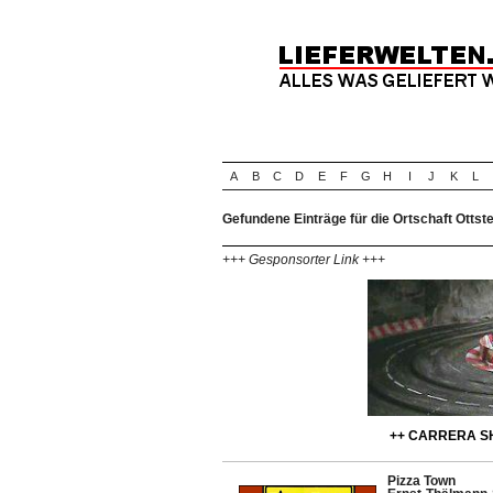
A
B
C
D
E
F
G
H
I
J
K
L
Gefundene Einträge für die Ortschaft Ottst
+++ Gesponsorter Link +++
++ CARRERA SH
Pizza Town