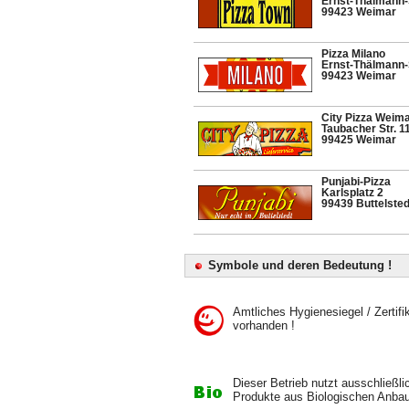
Ernst-Thälmann-S
99423 Weimar
Pizza Milano
Ernst-Thälmann-S
99423 Weimar
City Pizza Weim
Taubacher Str. 1
99425 Weimar
Punjabi-Pizza
Karlsplatz 2
99439 Buttelsted
Symbole und deren Bedeutung !
Amtliches Hygienesiegel / Zertifi
vorhanden !
Dieser Betrieb nutzt ausschließli
Produkte aus Biologischen Anbau