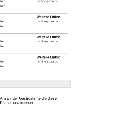
aben
online-pizza.de
aben
Weitere Links:
aben
online-pizza.de
aben
Weitere Links:
aben
online-pizza.de
aben
Weitere Links:
aben
online-pizza.de
aben
Anzahl der Gastrosterne die diese
Küche auszeichnen.