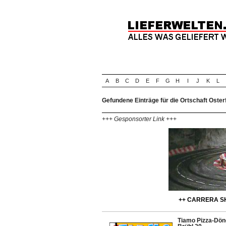
A
B
C
D
E
F
G
H
I
J
K
L
Gefundene Einträge für die Ortschaft Oster
+++ Gesponsorter Link +++
++ CARRERA SH
Tiamo Pizza-Döne