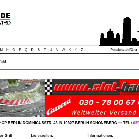
M
N
O
P
Q
R
S
T
U
V
W
X
Y
Z
Postleitzahl/Ort:
feld
OP BERLIN DOMINICUSSTR. 43 IN 10827 BERLIN SCHÖNEBERG ++ TEL :
030
r-Grill
Lieferzeiten:
Informationen: