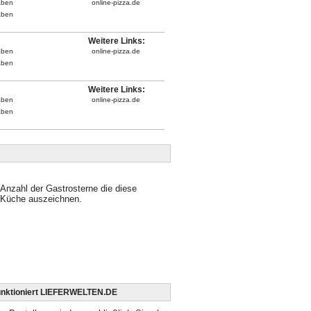
aben
online-pizza.de
aben
Weitere Links:
aben
online-pizza.de
aben
Weitere Links:
aben
online-pizza.de
aben
Anzahl der Gastrosterne die diese
Küche auszeichnen.
unktioniert LIEFERWELTEN.DE