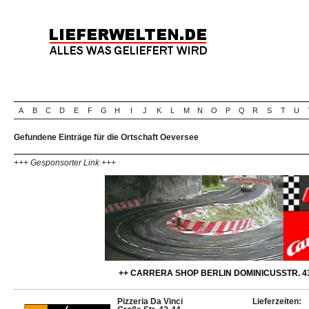
A
B
C
D
E
F
G
H
I
J
K
L
M
N
O
P
Q
R
S
T
U
Gefundene Einträge für die Ortschaft Oeversee
+++ Gesponsorter Link +++
++ CARRERA SHOP BERLIN DOMINICUSSTR. 43
Pizzeria Da Vinci
Lieferzeiten: