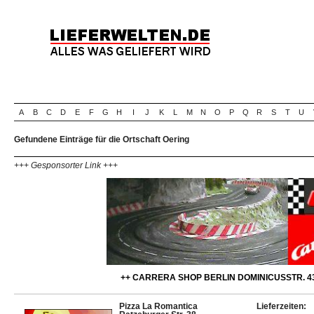
A
B
C
D
E
F
G
H
I
J
K
L
M
N
O
P
Q
R
S
T
U
Gefundene Einträge für die Ortschaft Oering
+++ Gesponsorter Link +++
++ CARRERA SHOP BERLIN DOMINICUSSTR. 43
Pizza La Romantica
Lieferzeiten: