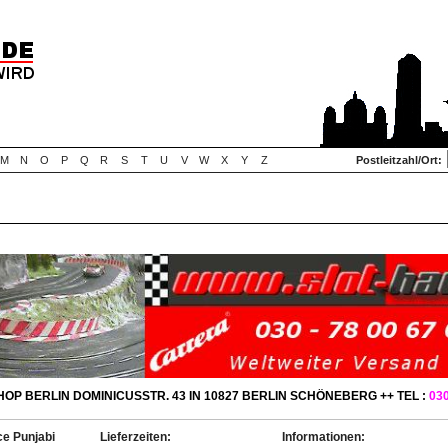
M
N
O
P
Q
R
S
T
U
V
W
X
Y
Z
Postleitzahl/Ort:
OP BERLIN DOMINICUSSTR. 43 IN 10827 BERLIN SCHÖNEBERG ++ TEL :
030
ce Punjabi
Lieferzeiten:
Informationen: