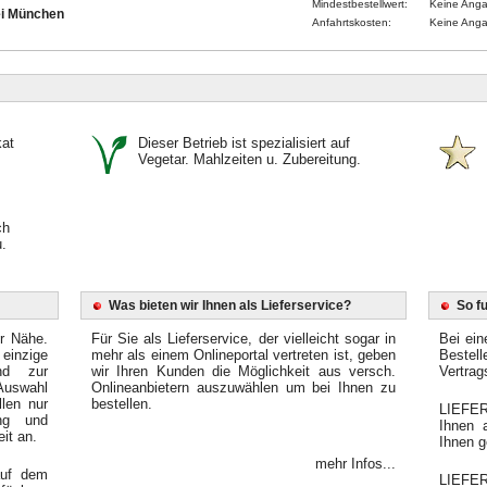
Mindestbestellwert:
Keine Ang
ei München
Anfahrtskosten:
Keine Ang
kat
Dieser Betrieb ist spezialisiert auf
Vegetar. Mahlzeiten u. Zubereitung.
ch
.
Was bieten wir Ihnen als Lieferservice?
So f
er Nähe.
Für Sie als Lieferservice, der vielleicht sogar in
Bei ein
einzige
mehr als einem Onlineportal vertreten ist, geben
Bestel
end zur
wir Ihren Kunden die Möglichkeit aus versch.
Vertrag
Auswahl
Onlineanbietern auszuwählen um bei Ihnen zu
llen nur
bestellen.
LIEFER
ung und
Ihnen 
it an.
Ihnen g
mehr Infos...
auf dem
LIEFE