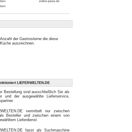
aben
online-pizza.de
aben
Anzahl der Gastrosterne die diese
Küche auszeichnen.
unktioniert LIEFERWELTEN.DE
er Bestellung sind ausschließlich Sie als
ler und der ausgewählte Lieferservice,
spartner.
WELTEN.DE vermittelt nur zwischen
als Besteller und zwischen einem von
ewähltem Lieferdienst.
RWELTEN.DE fasst als Suchmaschine