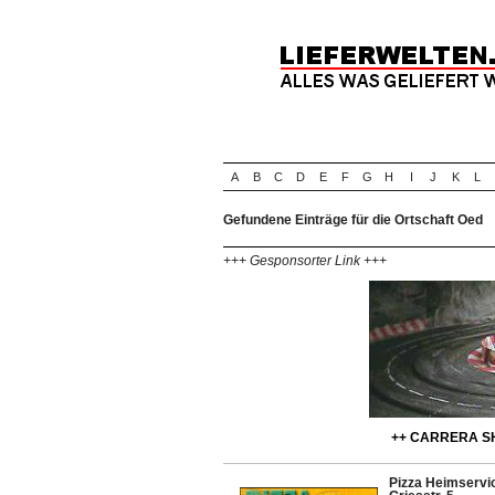
A
B
C
D
E
F
G
H
I
J
K
L
Gefundene Einträge für die Ortschaft Oed
+++ Gesponsorter Link +++
++ CARRERA SH
Pizza Heimservi