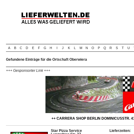
A
B
C
D
E
F
G
H
I
J
K
L
M
N
O
P
Q
R
S
T
U
Gefundene Einträge für die Ortschaft Oberwiera
+++ Gesponsorter Link +++
++ CARRERA SHOP BERLIN DOMINICUSSTR. 43
Star Pizza Service
Lieferzeiten: