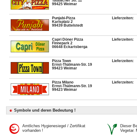
Taubacher Str. 11
99425 Weimar
Punjabi-Pizza
Lieferzeiten:
Karlsplatz 2
99439 Buttelstedt
Capri Döner Pizza
Lieferzeiten:
Finnepark 2
06648 Eckartsberga
Pizza Town
Lieferzeiten:
Ernst-Thälmann-Str. 19
99423 Weimar
Pizza Milano
Lieferzeiten:
Ernst-Thälmann-Str. 19
99423 Weimar
Symbole und deren Bedeutung !
Amtliches Hygienesiegel / Zertifikat
Dieser Bet
vorhanden !
Vegetar. 