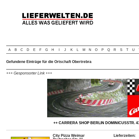
A
B
C
D
E
F
G
H
I
J
K
L
M
N
O
P
Q
R
S
T
U
Gefundene Einträge für die Ortschaft Obertrebra
+++ Gesponsorter Link +++
++ CARRERA SHOP BERLIN DOMINICUSSTR. 43
City Pizza Weimar
Lieferzeiten: