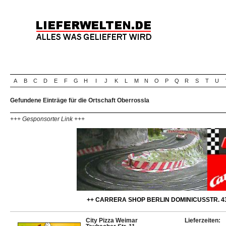
A
B
C
D
E
F
G
H
I
J
K
L
M
N
O
P
Q
R
S
T
U
Gefundene Einträge für die Ortschaft Oberrossla
+++ Gesponsorter Link +++
++ CARRERA SHOP BERLIN DOMINICUSSTR. 43
City Pizza Weimar
Lieferzeiten: