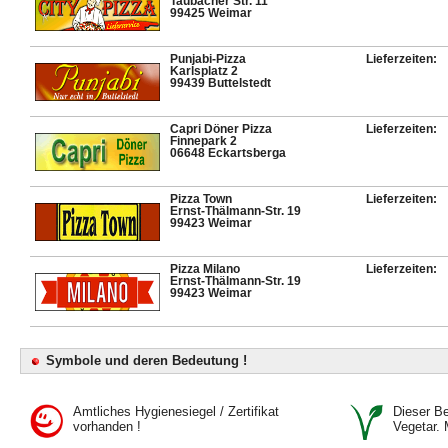
Taubacher Str. 11
99425 Weimar
Punjabi-Pizza
Lieferzeiten:
Karlsplatz 2
99439 Buttelstedt
Capri Döner Pizza
Lieferzeiten:
Finnepark 2
06648 Eckartsberga
Pizza Town
Lieferzeiten:
Ernst-Thälmann-Str. 19
99423 Weimar
Pizza Milano
Lieferzeiten:
Ernst-Thälmann-Str. 19
99423 Weimar
Symbole und deren Bedeutung !
Amtliches Hygienesiegel / Zertifikat
Dieser Bet
vorhanden !
Vegetar. 