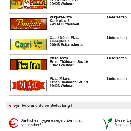
Taubacher Str. 11
99425 Weimar
Punjabi-Pizza
Lieferzeiten:
Karlsplatz 2
99439 Buttelstedt
Capri Döner Pizza
Lieferzeiten:
Finnepark 2
06648 Eckartsberga
Pizza Town
Lieferzeiten:
Ernst-Thälmann-Str. 19
99423 Weimar
Pizza Milano
Lieferzeiten:
Ernst-Thälmann-Str. 19
99423 Weimar
Symbole und deren Bedeutung !
Amtliches Hygienesiegel / Zertifikat
Dieser Bet
vorhanden !
Vegetar. 