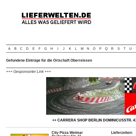
A
B
C
D
E
F
G
H
I
J
K
L
M
N
O
P
Q
R
S
T
U
Gefundene Einträge für die Ortschaft Oberreissen
+++ Gesponsorter Link +++
++ CARRERA SHOP BERLIN DOMINICUSSTR. 43
City Pizza Weimar
Lieferzeiten: