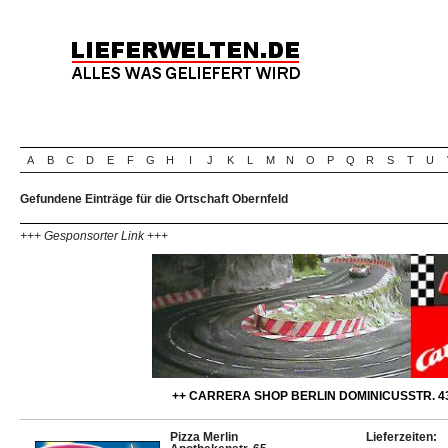
A
B
C
D
E
F
G
H
I
J
K
L
M
N
O
P
Q
R
S
T
U
Gefundene Einträge für die Ortschaft Obernfeld
+++ Gesponsorter Link +++
++ CARRERA SHOP BERLIN DOMINICUSSTR. 43
Pizza Merlin
Lieferzeiten: