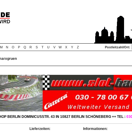
M
N
O
P
Q
R
S
T
U
V
W
X
Y
Z
Postleitzahl/Ort:
rmarxgruen
OP BERLIN DOMINICUSSTR. 43 IN 10827 BERLIN SCHÖNEBERG ++ TEL :
030
Lieferzeiten:
Informationen: