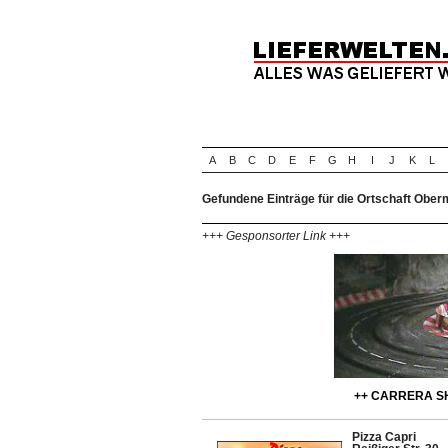
A
B
C
D
E
F
G
H
I
J
K
L
Gefundene Einträge für die Ortschaft Obe
+++ Gesponsorter Link +++
++ CARRERA SH
Pizza Capri