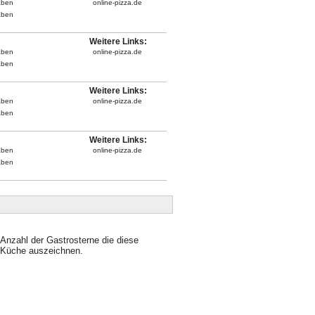
aben
online-pizza.de
aben
Weitere Links:
aben
online-pizza.de
aben
Weitere Links:
aben
online-pizza.de
aben
Weitere Links:
aben
online-pizza.de
aben
Anzahl der Gastrosterne die diese
Küche auszeichnen.