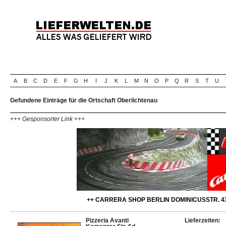
A
B
C
D
E
F
G
H
I
J
K
L
M
N
O
P
Q
R
S
T
U
Gefundene Einträge für die Ortschaft Oberlichtenau
+++ Gesponsorter Link +++
++ CARRERA SHOP BERLIN DOMINICUSSTR. 43
Pizzeria Avanti
Lieferzeiten: