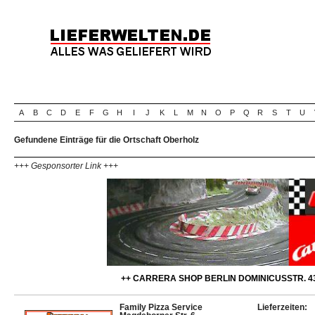
A
B
C
D
E
F
G
H
I
J
K
L
M
N
O
P
Q
R
S
T
U
Gefundene Einträge für die Ortschaft Oberholz
+++ Gesponsorter Link +++
++ CARRERA SHOP BERLIN DOMINICUSSTR. 43
Family Pizza Service
Lieferzeiten: