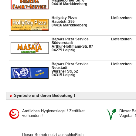
Magdeborner Str. 6
04416 Markkleeberg
Hollyday Pizza
Lieferzeiten:
Hauptstr. 295
04416 Markkleeberg
Bajwas Pizza Service
Lieferzeiten:
Südvorstadt
Arthur-Hoffmann-Str. 87
04275 Leipzig
Bajwas Pizza Service
Lieferzeiten:
Neustadt
Wurzner Str. 52
04315 Leipzig
Symbole und deren Bedeutung !
Amtliches Hygienesiegel / Zertifikat
Dieser Bet
vorhanden !
Vegetar. 
Dieser Betrieb nutzt ausschließlich