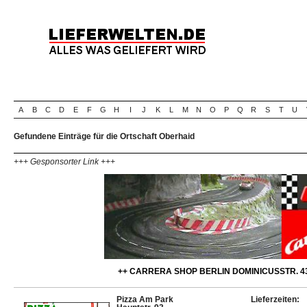
A
B
C
D
E
F
G
H
I
J
K
L
M
N
O
P
Q
R
S
T
U
Gefundene Einträge für die Ortschaft Oberhaid
+++ Gesponsorter Link +++
++ CARRERA SHOP BERLIN DOMINICUSSTR. 43
Pizza Am Park
Lieferzeiten: