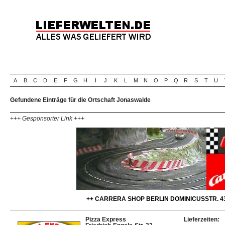
A
B
C
D
E
F
G
H
I
J
K
L
M
N
O
P
Q
R
S
T
U
Gefundene Einträge für die Ortschaft Jonaswalde
+++ Gesponsorter Link +++
++ CARRERA SHOP BERLIN DOMINICUSSTR. 43
Pizza Express
Lieferzeiten: