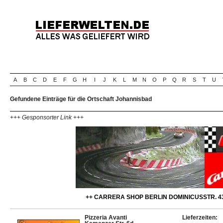
A
B
C
D
E
F
G
H
I
J
K
L
M
N
O
P
Q
R
S
T
U
Gefundene Einträge für die Ortschaft Johannisbad
+++ Gesponsorter Link +++
++ CARRERA SHOP BERLIN DOMINICUSSTR. 43
Pizzeria Avanti
Lieferzeiten: