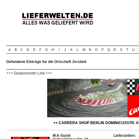
A
B
C
D
E
F
G
H
I
J
K
L
M
N
O
P
Q
R
S
T
U
Gefundene Einträge für die Ortschaft Jersbek
+++ Gesponsorter Link +++
++ CARRERA SHOP BERLIN DOMINICUSSTR. 43
IKA-Sushi
Lieferzeiten: