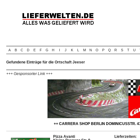
A
B
C
D
E
F
G
H
I
J
K
L
M
N
O
P
Q
R
S
T
U
Gefundene Einträge für die Ortschaft Jeeser
+++ Gesponsorter Link +++
++ CARRERA SHOP BERLIN DOMINICUSSTR. 43
Pizza Avanti
Lieferzeiten: