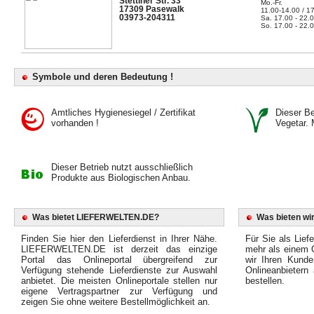
Stettiner Str. 33
Mo.-Fr.
17309 Pasewalk
11.00-14.00 / 1
03973-204311
Sa. 17.00 - 22.
So. 17.00 - 22.
Symbole und deren Bedeutung !
Amtliches Hygienesiegel / Zertifikat
Dieser Bet
vorhanden !
Vegetar. 
Dieser Betrieb nutzt ausschließlich
Produkte aus Biologischen Anbau.
Was bietet LIEFERWELTEN.DE?
Was bieten wir
Finden Sie hier den Lieferdienst in Ihrer Nähe.
Für Sie als Liefe
LIEFERWELTEN.DE ist derzeit das einzige
mehr als einem O
Portal das Onlineportal übergreifend zur
wir Ihren Kunde
Verfügung stehende Lieferdienste zur Auswahl
Onlineanbietern
anbietet. Die meisten Onlineportale stellen nur
bestellen.
eigene Vertragspartner zur Verfügung und
zeigen Sie ohne weitere Bestellmöglichkeit an.