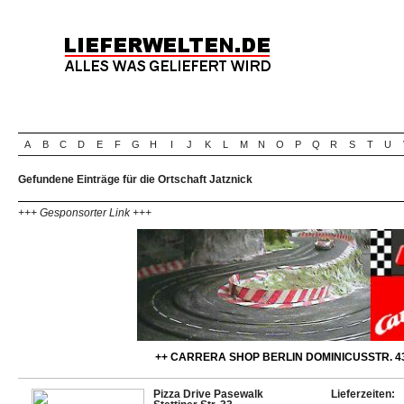
A
B
C
D
E
F
G
H
I
J
K
L
M
N
O
P
Q
R
S
T
U
Gefundene Einträge für die Ortschaft Jatznick
+++ Gesponsorter Link +++
++ CARRERA SHOP BERLIN DOMINICUSSTR. 43
Pizza Drive Pasewalk
Lieferzeiten: