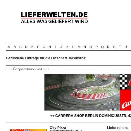
A
B
C
D
E
F
G
H
I
J
K
L
M
N
O
P
Q
R
S
T
U
Gefundene Einträge für die Ortschaft Jacobsthal
+++ Gesponsorter Link +++
++ CARRERA SHOP BERLIN DOMINICUSSTR. 43
City Pizza
Lieferzeiten: