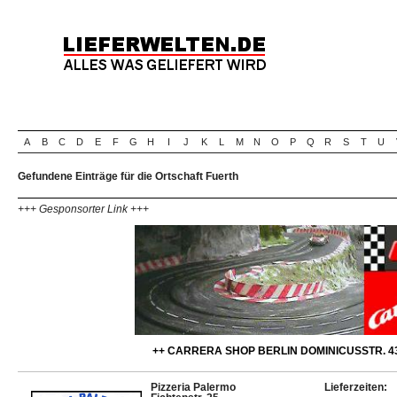
A
B
C
D
E
F
G
H
I
J
K
L
M
N
O
P
Q
R
S
T
U
Gefundene Einträge für die Ortschaft Fuerth
+++ Gesponsorter Link +++
++ CARRERA SHOP BERLIN DOMINICUSSTR. 43
Pizzeria Palermo
Lieferzeiten: