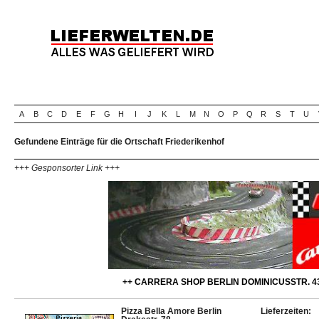
A
B
C
D
E
F
G
H
I
J
K
L
M
N
O
P
Q
R
S
T
U
Gefundene Einträge für die Ortschaft Friederikenhof
+++ Gesponsorter Link +++
++ CARRERA SHOP BERLIN DOMINICUSSTR. 43
Pizza Bella Amore Berlin
Lieferzeiten: