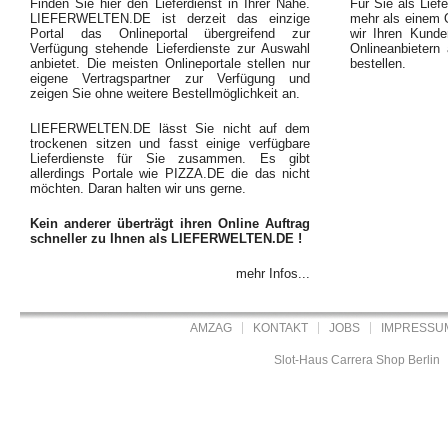
Finden Sie hier den Lieferdienst in Ihrer Nähe.
Für Sie als Liefe
LIEFERWELTEN.DE ist derzeit das einzige
mehr als einem O
Portal das Onlineportal übergreifend zur
wir Ihren Kunde
Verfügung stehende Lieferdienste zur Auswahl
Onlineanbietern
anbietet. Die meisten Onlineportale stellen nur
bestellen.
eigene Vertragspartner zur Verfügung und
zeigen Sie ohne weitere Bestellmöglichkeit an.
LIEFERWELTEN.DE lässt Sie nicht auf dem
trockenen sitzen und fasst einige verfügbare
Lieferdienste für Sie zusammen. Es gibt
allerdings Portale wie PIZZA.DE die das nicht
möchten. Daran halten wir uns gerne.
Kein anderer überträgt ihren Online Auftrag
schneller zu Ihnen als LIEFERWELTEN.DE !
mehr Infos...
AMZAG
KONTAKT
JOBS
IMPRESSU
Slot-Haus Carrera Shop Berlin