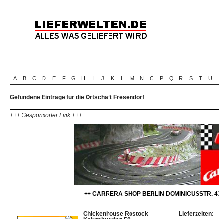
A
B
C
D
E
F
G
H
I
J
K
L
M
N
O
P
Q
R
S
T
U
Gefundene Einträge für die Ortschaft Fresendorf
+++ Gesponsorter Link +++
++ CARRERA SHOP BERLIN DOMINICUSSTR. 43
Chickenhouse Rostock
Lieferzeiten: