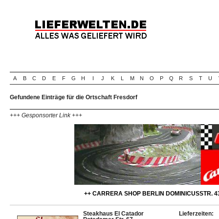
A
B
C
D
E
F
G
H
I
J
K
L
M
N
O
P
Q
R
S
T
U
Gefundene Einträge für die Ortschaft Fresdorf
+++ Gesponsorter Link +++
++ CARRERA SHOP BERLIN DOMINICUSSTR. 43
Steakhaus El Catador
Lieferzeiten: