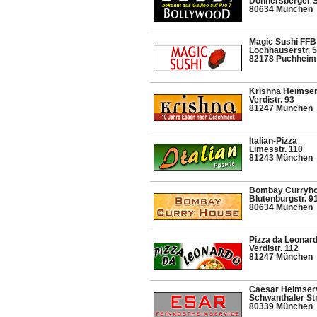
Donnersberger St
80634 München
Magic Sushi FFB
Lochhauserstr. 
82178 Puchheim
Krishna Heimser
Verdistr. 93
81247 München
Italian-Pizza
Limesstr. 110
81243 München
Bombay Curryh
Blutenburgstr. 9
80634 München
Pizza da Leonar
Verdistr. 112
81247 München
Caesar Heimser
Schwanthaler Str
80339 München