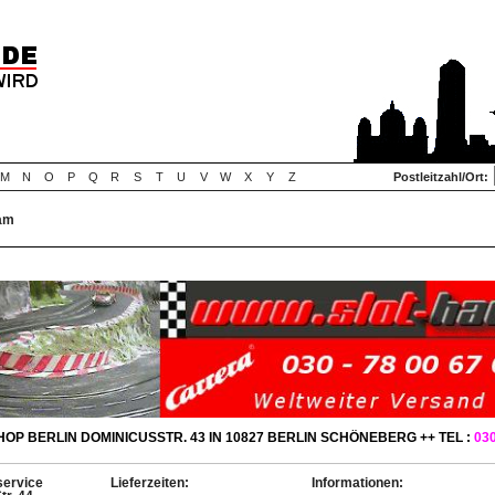
M
N
O
P
Q
R
S
T
U
V
W
X
Y
Z
Postleitzahl/Ort:
ham
OP BERLIN DOMINICUSSTR. 43 IN 10827 BERLIN SCHÖNEBERG ++ TEL :
030
ervice
Lieferzeiten:
Informationen: