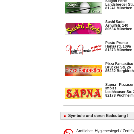
Saigon Perle
Landsberger Str.
81241 München
Sushi Sado
Arnulfstr. 140
80634 München
Pasto-Pronto
Hansastr. 109a
81373 München
Pizza Fantastico
Brucker Str. 26
85232 Bergkirch
Sapna - Pizzaser
Imbiss
Lochhauser Str. 
82178 Puchheim
Symbole und deren Bedeutung !
Amtliches Hygienesiegel / Zertifi