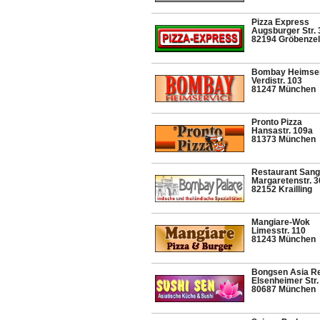
Pizza Express
Augsburger Str. 
82194 Gröbenzel
Bombay Heimser
Verdistr. 103
81247 München
Pronto Pizza
Hansastr. 109a
81373 München
Restaurant San
Margaretenstr. 3
82152 Krailling
Mangiare-Wok
Limesstr. 110
81243 München
Bongsen Asia Re
Elsenheimer Str.
80687 München