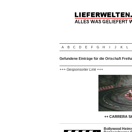
A
B
C
D
E
F
G
H
I
J
K
L
Gefundene Einträge für die Ortschaft Frei
+++ Gesponsorter Link +++
++ CARRERA SH
Bollywood Heims