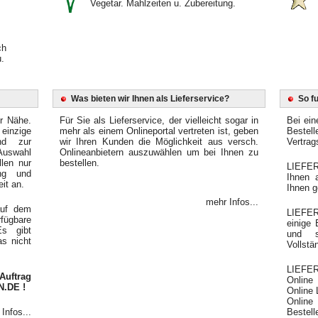
Vegetar. Mahlzeiten u. Zubereitung.
ch
.
Was bieten wir Ihnen als Lieferservice?
So f
er Nähe.
Für Sie als Lieferservice, der vielleicht sogar in
Bei ein
einzige
mehr als einem Onlineportal vertreten ist, geben
Bestel
end zur
wir Ihren Kunden die Möglichkeit aus versch.
Vertrag
Auswahl
Onlineanbietern auszuwählen um bei Ihnen zu
llen nur
bestellen.
LIEFER
ung und
Ihnen 
it an.
Ihnen g
mehr Infos...
auf dem
LIEFE
fügbare
einige
Es gibt
und s
as nicht
Vollstä
LIEFER
Auftrag
Online
N.DE !
Online 
Online 
Infos...
Bestelle