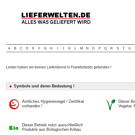
A
B
C
D
E
F
G
H
I
J
K
L
M
N
O
P
Q
R
S
T
U
Leider haben wir keinen Lieferdienst in Frankfurtoder gefunden !
Symbole und deren Bedeutung !
Amtliches Hygienesiegel / Zertifikat
Dieser Bet
vorhanden !
Vegetar. 
Dieser Betrieb nutzt ausschließlich
Produkte aus Biologischen Anbau.