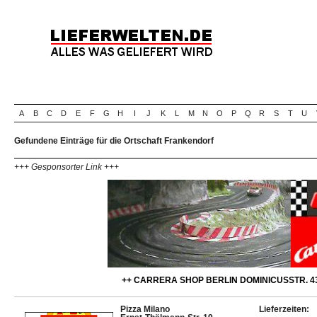
A
B
C
D
E
F
G
H
I
J
K
L
M
N
O
P
Q
R
S
T
U
Gefundene Einträge für die Ortschaft Frankendorf
+++ Gesponsorter Link +++
++ CARRERA SHOP BERLIN DOMINICUSSTR. 43
Pizza Milano
Lieferzeiten: