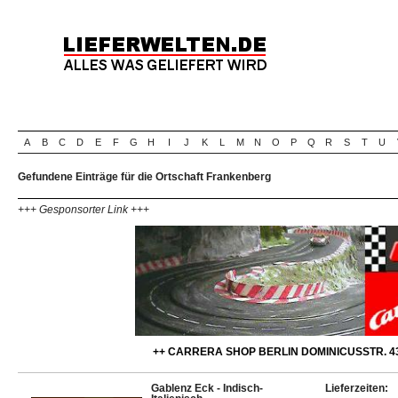
A
B
C
D
E
F
G
H
I
J
K
L
M
N
O
P
Q
R
S
T
U
Gefundene Einträge für die Ortschaft Frankenberg
+++ Gesponsorter Link +++
++ CARRERA SHOP BERLIN DOMINICUSSTR. 43
Gablenz Eck - Indisch-
Lieferzeiten: