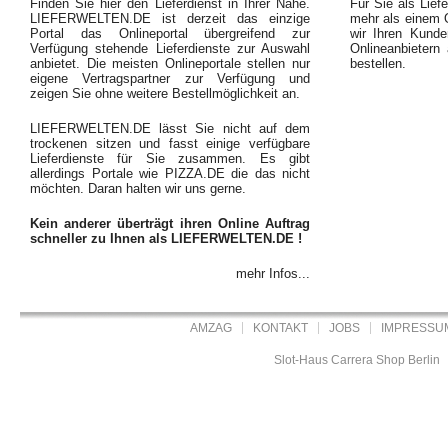
Finden Sie hier den Lieferdienst in Ihrer Nähe.
Für Sie als Liefe
LIEFERWELTEN.DE ist derzeit das einzige
mehr als einem O
Portal das Onlineportal übergreifend zur
wir Ihren Kunde
Verfügung stehende Lieferdienste zur Auswahl
Onlineanbietern
anbietet. Die meisten Onlineportale stellen nur
bestellen.
eigene Vertragspartner zur Verfügung und
zeigen Sie ohne weitere Bestellmöglichkeit an.
LIEFERWELTEN.DE lässt Sie nicht auf dem
trockenen sitzen und fasst einige verfügbare
Lieferdienste für Sie zusammen. Es gibt
allerdings Portale wie PIZZA.DE die das nicht
möchten. Daran halten wir uns gerne.
Kein anderer überträgt ihren Online Auftrag
schneller zu Ihnen als LIEFERWELTEN.DE !
mehr Infos...
AMZAG
KONTAKT
JOBS
IMPRESSU
Slot-Haus Carrera Shop Berlin