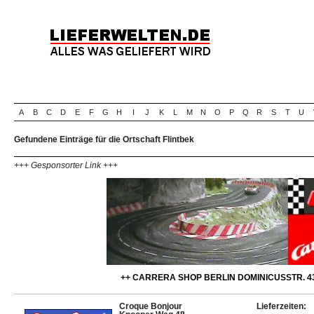
A
B
C
D
E
F
G
H
I
J
K
L
M
N
O
P
Q
R
S
T
U
Gefundene Einträge für die Ortschaft Flintbek
+++ Gesponsorter Link +++
++ CARRERA SHOP BERLIN DOMINICUSSTR. 43
Croque Bonjour
Lieferzeiten: