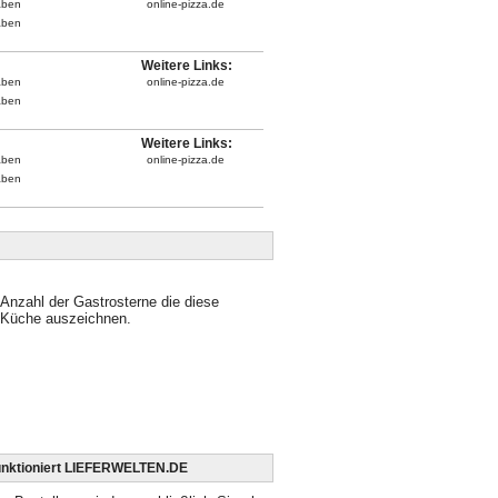
aben
online-pizza.de
aben
Weitere Links:
aben
online-pizza.de
aben
Weitere Links:
aben
online-pizza.de
aben
Anzahl der Gastrosterne die diese
Küche auszeichnen.
unktioniert LIEFERWELTEN.DE