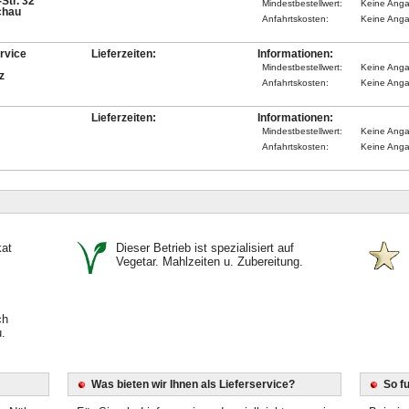
Str. 32
Mindestbestellwert:
Keine Ang
chau
Anfahrtskosten:
Keine Ang
rvice
Lieferzeiten:
Informationen:
Mindestbestellwert:
Keine Ang
z
Anfahrtskosten:
Keine Ang
Lieferzeiten:
Informationen:
Mindestbestellwert:
Keine Ang
Anfahrtskosten:
Keine Ang
kat
Dieser Betrieb ist spezialisiert auf
Vegetar. Mahlzeiten u. Zubereitung.
ch
.
Was bieten wir Ihnen als Lieferservice?
So f