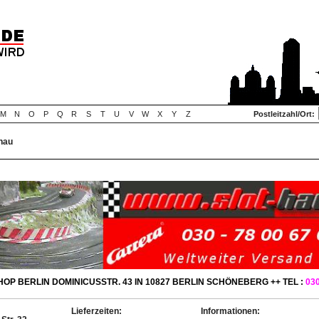
M
N
O
P
Q
R
S
T
U
V
W
X
Y
Z
Postleitzahl/Ort:
enau
OP BERLIN DOMINICUSSTR. 43 IN 10827 BERLIN SCHÖNEBERG ++ TEL :
030
Lieferzeiten:
Informationen: