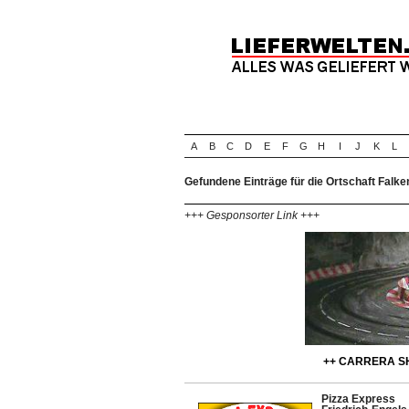
A
B
C
D
E
F
G
H
I
J
K
L
Gefundene Einträge für die Ortschaft Falk
+++ Gesponsorter Link +++
++ CARRERA SH
Pizza Express