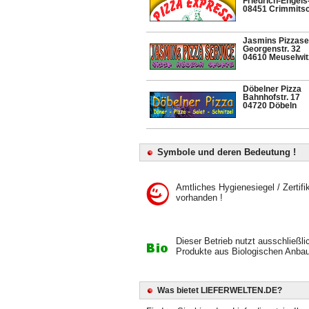
Friedrich-Engels-
08451 Crimmits
Jasmins Pizzase
Georgenstr. 32
04610 Meuselwit
Döbelner Pizza
Bahnhofstr. 17
04720 Döbeln
Symbole und deren Bedeutung !
Amtliches Hygienesiegel / Zertifi
vorhanden !
Dieser Betrieb nutzt ausschließli
Produkte aus Biologischen Anbau
Was bietet LIEFERWELTEN.DE?