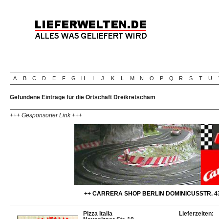
A
B
C
D
E
F
G
H
I
J
K
L
M
N
O
P
Q
R
S
T
U
Gefundene Einträge für die Ortschaft Dreikretscham
+++ Gesponsorter Link +++
++ CARRERA SHOP BERLIN DOMINICUSSTR. 43
Pizza Italia
Lieferzeiten: