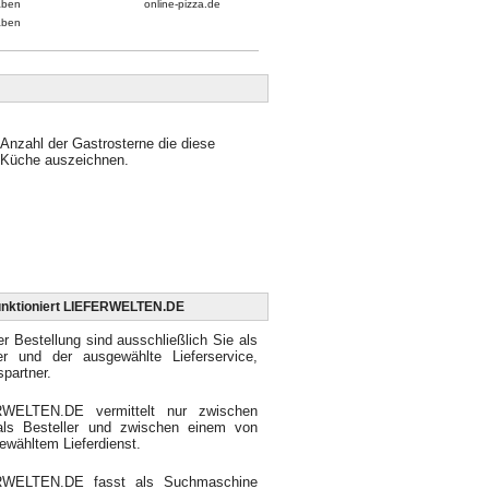
aben
online-pizza.de
aben
Anzahl der Gastrosterne die diese
Küche auszeichnen.
unktioniert LIEFERWELTEN.DE
er Bestellung sind ausschließlich Sie als
ler und der ausgewählte Lieferservice,
spartner.
WELTEN.DE vermittelt nur zwischen
als Besteller und zwischen einem von
ewähltem Lieferdienst.
RWELTEN.DE fasst als Suchmaschine