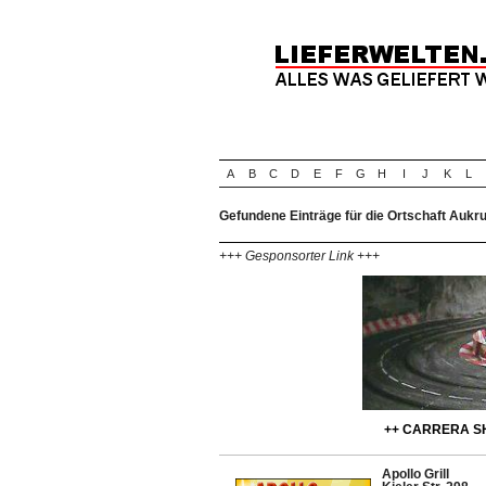
A
B
C
D
E
F
G
H
I
J
K
L
Gefundene Einträge für die Ortschaft Aukr
+++ Gesponsorter Link +++
++ CARRERA SH
Apollo Grill