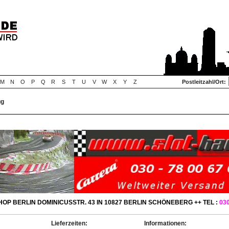
M
N
O
P
Q
R
S
T
U
V
W
X
Y
Z
Postleitzahl/Ort:
ug
OP BERLIN DOMINICUSSTR. 43 IN 10827 BERLIN SCHÖNEBERG ++ TEL :
030
Lieferzeiten:
Informationen: