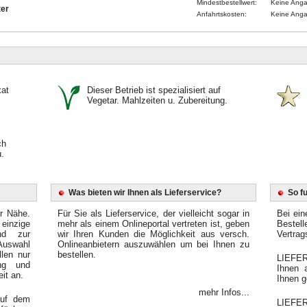
Mindestbestellwert:
Keine Ang
er
Anfahrtskosten:
Keine Ang
kat
Dieser Betrieb ist spezialisiert auf
Vegetar. Mahlzeiten u. Zubereitung.
ch
.
Was bieten wir Ihnen als Lieferservice?
So f
er Nähe.
Für Sie als Lieferservice, der vielleicht sogar in
Bei ein
einzige
mehr als einem Onlineportal vertreten ist, geben
Bestel
end zur
wir Ihren Kunden die Möglichkeit aus versch.
Vertrag
Auswahl
Onlineanbietern auszuwählen um bei Ihnen zu
llen nur
bestellen.
LIEFER
ung und
Ihnen 
it an.
Ihnen g
mehr Infos...
auf dem
LIEFE