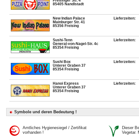
Freisinger Str. 4
85405 Nandlstadt
New Indian Palace
Lieferzeiten:
Mainburger Str. 41
85356 Freising
Sushi-Tenn
Lieferzeiten:
General-von-Nagel-Str. 4c
85354 Freising
Sushi Box
Lieferzeiten:
Unterer Graben 37
85354 Freising
Hanoi Express
Lieferzeiten:
Unterer Graben 37
85354 Freising
Symbole und deren Bedeutung !
Amtliches Hygienesiegel / Zertifikat
Dieser Bet
vorhanden !
Vegetar. 