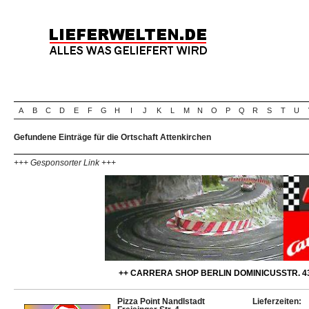
A
B
C
D
E
F
G
H
I
J
K
L
M
N
O
P
Q
R
S
T
U
Gefundene Einträge für die Ortschaft Attenkirchen
+++ Gesponsorter Link +++
++ CARRERA SHOP BERLIN DOMINICUSSTR. 43
Pizza Point Nandlstadt
Lieferzeiten: