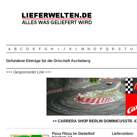
A
B
C
D
E
F
G
H
I
J
K
L
M
N
O
P
Q
R
S
T
U
Gefundene Einträge für die Ortschaft Ascheberg
+++ Gesponsorter Link +++
++ CARRERA SHOP BERLIN DOMINICUSSTR. 43
Pizza Flizza im Giebelhof
Lieferzeiten: