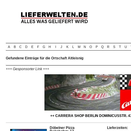
A
B
C
D
E
F
G
H
I
J
K
L
M
N
O
P
Q
R
S
T
U
Gefundene Einträge für die Ortschaft Altleisnig
+++ Gesponsorter Link +++
++ CARRERA SHOP BERLIN DOMINICUSSTR. 43
Döbelner Pizza
Lieferzeiten: