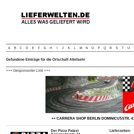
A
B
C
D
E
F
G
H
I
J
K
L
M
N
O
P
Q
R
S
T
U
Gefundene Einträge für die Ortschaft Altefaehr
+++ Gesponsorter Link +++
++ CARRERA SHOP BERLIN DOMINICUSSTR. 43
Der Pizza Palast
Lieferzeiten: