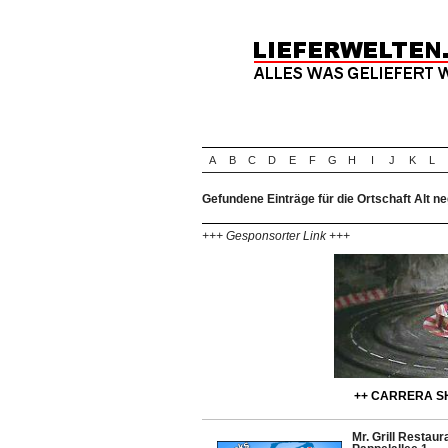
A
B
C
D
E
F
G
H
I
J
K
L
Gefundene Einträge für die Ortschaft Alt ne
+++ Gesponsorter Link +++
++ CARRERA SH
Mr. Grill Restaur