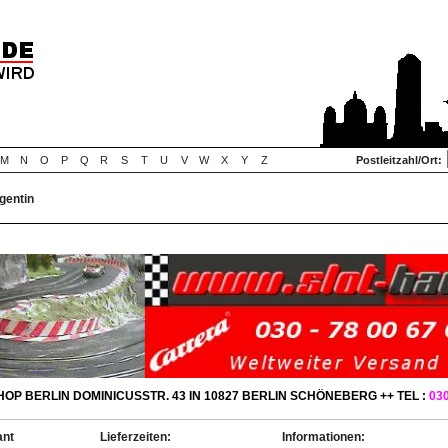
M
N
O
P
Q
R
S
T
U
V
W
X
Y
Z
Postleitzahl/Ort:
gentin
OP BERLIN DOMINICUSSTR. 43 IN 10827 BERLIN SCHÖNEBERG ++ TEL :
030
ant
Lieferzeiten:
Informationen: