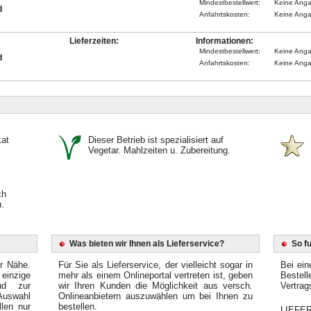
Mindestbestellwert:
Keine Ang
d
Anfahrtskosten:
Keine Ang
Lieferzeiten:
Informationen:
Mindestbestellwert:
Keine Ang
d
Anfahrtskosten:
Keine Ang
kat
Dieser Betrieb ist spezialisiert auf
Vegetar. Mahlzeiten u. Zubereitung.
ch
.
Was bieten wir Ihnen als Lieferservice?
So f
er Nähe.
Für Sie als Lieferservice, der vielleicht sogar in
Bei ein
einzige
mehr als einem Onlineportal vertreten ist, geben
Bestel
end zur
wir Ihren Kunden die Möglichkeit aus versch.
Vertrag
Auswahl
Onlineanbietern auszuwählen um bei Ihnen zu
llen nur
bestellen.
LIEFER