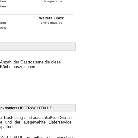
aben
online-pizza.de
aben
Weitere Links:
aben
online-pizza.de
aben
Anzahl der Gastrosterne die diese
Küche auszeichnen.
unktioniert LIEFERWELTEN.DE
er Bestellung sind ausschließlich Sie als
ler und der ausgewählte Lieferservice,
spartner.
WELTEN.DE vermittelt nur zwischen