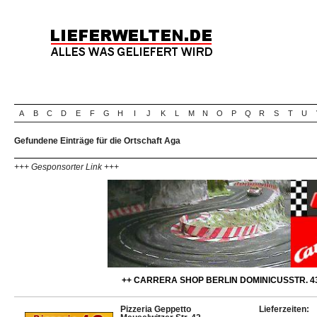
A
B
C
D
E
F
G
H
I
J
K
L
M
N
O
P
Q
R
S
T
U
Gefundene Einträge für die Ortschaft Aga
+++ Gesponsorter Link +++
++ CARRERA SHOP BERLIN DOMINICUSSTR. 43
Pizzeria Geppetto
Lieferzeiten: